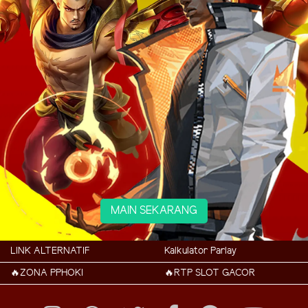
MAIN SEKARANG
LINK ALTERNATIF
Kalkulator Parlay
🔥ZONA PPHOKI
🔥RTP SLOT GACOR