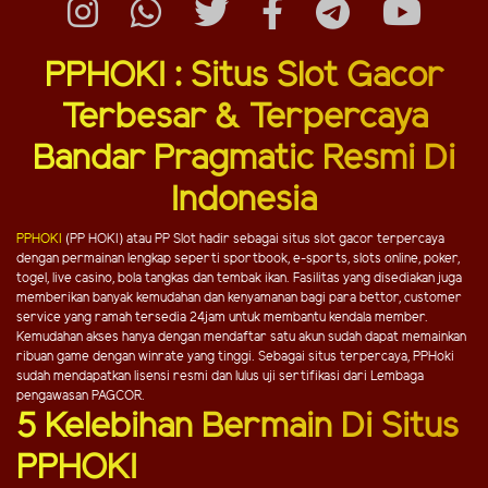
PPHOKI : Situs Slot Gacor
Terbesar & Terpercaya
Bandar Pragmatic Resmi Di
Indonesia
PPHOKI
(PP HOKI) atau PP Slot hadir sebagai situs slot gacor terpercaya
dengan permainan lengkap seperti sportbook, e-sports, slots online, poker,
togel, live casino, bola tangkas dan tembak ikan. Fasilitas yang disediakan juga
memberikan banyak kemudahan dan kenyamanan bagi para bettor, customer
service yang ramah tersedia 24jam untuk membantu kendala member.
Kemudahan akses hanya dengan mendaftar satu akun sudah dapat memainkan
ribuan game dengan winrate yang tinggi. Sebagai situs terpercaya, PPHoki
sudah mendapatkan lisensi resmi dan lulus uji sertifikasi dari Lembaga
pengawasan PAGCOR.
5 Kelebihan Bermain Di Situs
PPHOKI