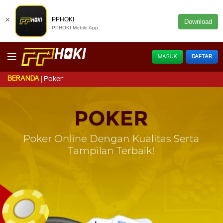
×
PPHOKI
Download
PPHOKI Mobile App
MASUK
DAFTAR
BERANDA
Poker