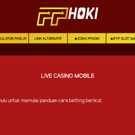
KULATOR PARLAY
LINK ALTERNATIF
🔥ZONA PPHOKI
🔥RTP SLOT G
LIVE CASINO MOBILE
ahulu untuk memulai panduan cara betting berikut: