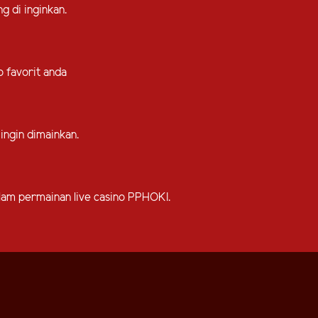
ng di inginkan.
no favorit anda
ingin dimainkan.
alam permainan live casino PPHOKI.