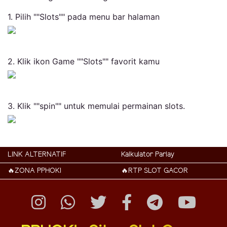
1. Pilih ""Slots"" pada menu bar halaman
2. Klik ikon Game ""Slots"" favorit kamu
3. Klik ""spin"" untuk memulai permainan slots.
LINK ALTERNATIF
Kalkulator Parlay
🔥ZONA PPHOKI
🔥RTP SLOT GACOR