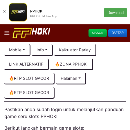
×
PPHOKI
Download
PPHOKI Mobile App
MASUK
DAFTAR
Mobile
Info
Kalkulator Parlay
LINK ALTERNATIF
🔥ZONA PPHOKI
🔥RTP SLOT GACOR
Halaman
🔥RTP SLOT GACOR
Pastikan anda sudah login untuk melanjutkan panduan
game seru slots PPHOKI
Berikut langkah bermain game slots: