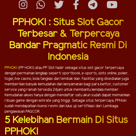
PPHOKI : Situs Slot Gacor
Terbesar & Terpercaya
Bandar Pragmatic Resmi Di
Indonesia
PPHOKI
(PP HOKI) atau PP Slot hadir sebagai situs slot gacor terpercaya
dengan permainan lengkap seperti sportbook, e-sports, slots online, poker,
togel, live casino, bola tangkas dan tembak ikan. Fasilitas yang disediakan juga
memberikan banyak kemudahan dan kenyamanan bagi para bettor, customer
service yang ramah tersedia 24jam untuk membantu kendala member.
Kemudahan akses hanya dengan mendaftar satu akun sudah dapat memainkan
ribuan game dengan winrate yang tinggi. Sebagai situs terpercaya, PPHoki
sudah mendapatkan lisensi resmi dan lulus uji sertifikasi dari Lembaga
pengawasan PAGCOR.
5 Kelebihan Bermain Di Situs
PPHOKI